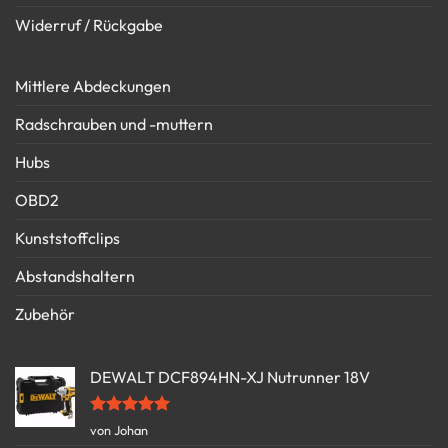
Widerruf / Rückgabe
Mittlere Abdeckungen
Radschrauben und -muttern
Hubs
OBD2
Kunststoffclips
Abstandshaltern
Zubehör
DEWALT DCF894HN-XJ Nutrunner 18V
Bewertet
von Johan
mit
5
von