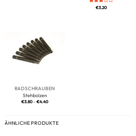
Bewertet
€
3.20
mit
3
von 5
RADSCHRAUBEN
Stehbolzen
Preisspanne:
€
3.80
–
€
4.40
€3.80
bis
€4.40
ÄHNLICHE PRODUKTE