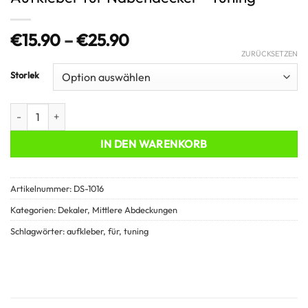
Preisspanne:
€
15.90
–
€
25.90
€15.90
ZURÜCKSETZEN
bis
Storlek
€25.90
Aufkleber für Nabendeckel - Tuning Menge
IN DEN WARENKORB
Artikelnummer:
DS-1016
Kategorien:
Dekaler
,
Mittlere Abdeckungen
Schlagwörter:
aufkleber
,
für
,
tuning