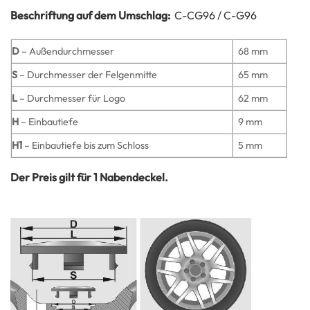
Beschriftung auf dem Umschlag:
C-CG96 / C-G96
D
– Außendurchmesser
68 mm
S
– Durchmesser der Felgenmitte
65 mm
L
– Durchmesser für Logo
62 mm
H
– Einbautiefe
9 mm
H1
– Einbautiefe bis zum Schloss
5 mm
Der Preis gilt für 1 Nabendeckel.