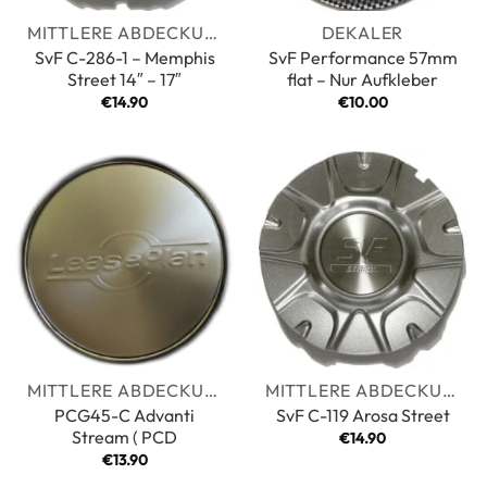
MITTLERE ABDECKUNGEN
DEKALER
SvF C-286-1 – Memphis
SvF Performance 57mm
Street 14″ – 17″
flat – Nur Aufkleber
€
14.90
€
10.00
MITTLERE ABDECKUNGEN
MITTLERE ABDECKUNGEN
PCG45-C Advanti
SvF C-119 Arosa Street
Stream ( PCD
€
14.90
€
13.90