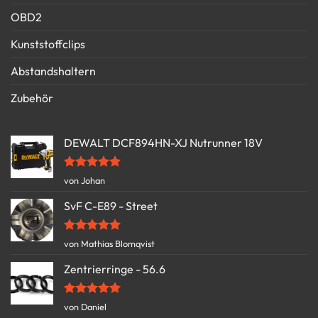
OBD2
Kunststoffclips
Abstandshaltern
Zubehör
DEWALT DCF894HN-XJ Nutrunner 18V
Bewertet
von Johan
mit
5
von
5
SvF C-E89 - Street
Bewertet
von Mathias Blomqvist
mit
5
von
5
Zentrierringe - 56.6
Bewertet
von Daniel
mit
5
von