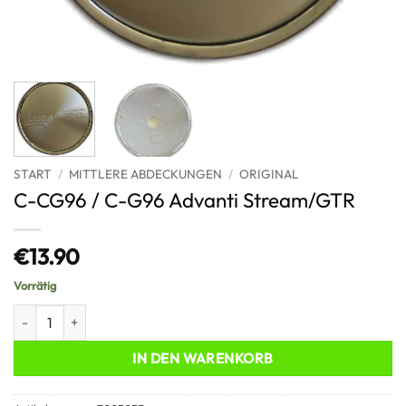
START
/
MITTLERE ABDECKUNGEN
/
ORIGINAL
C-CG96 / C-G96 Advanti Stream/GTR
€
13.90
Vorrätig
C-CG96 / C-G96 Advanti Stream/GTR Menge
IN DEN WARENKORB