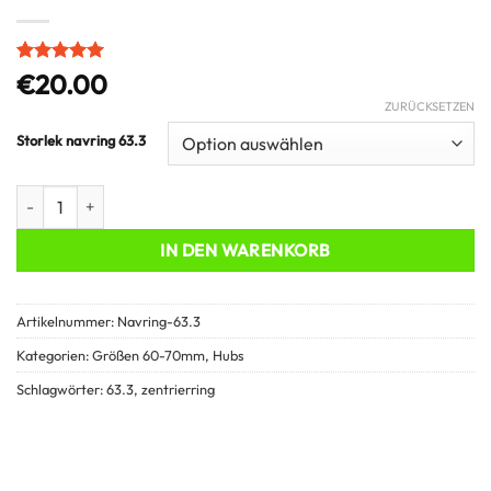
Bewertet
1
€
20.00
mit
5
von
ZURÜCKSETZEN
5, basierend
auf
Storlek navring 63.3
Kundenbewertung
Zentrierringe - 63.3 Menge
IN DEN WARENKORB
Artikelnummer:
Navring-63.3
Kategorien:
Größen 60-70mm
,
Hubs
Schlagwörter:
63.3
,
zentrierring