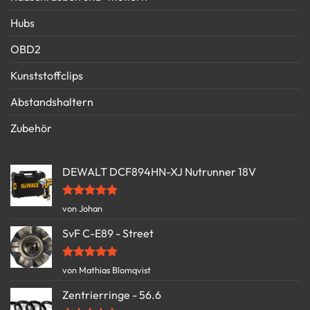
Hubs
OBD2
Kunststoffclips
Abstandshaltern
Zubehör
DEWALT DCF894HN-XJ Nutrunner 18V
Bewertet
von Johan
mit
5
von
5
SvF C-E89 - Street
Bewertet
von Mathias Blomqvist
mit
5
von
5
Zentrierringe - 56.6