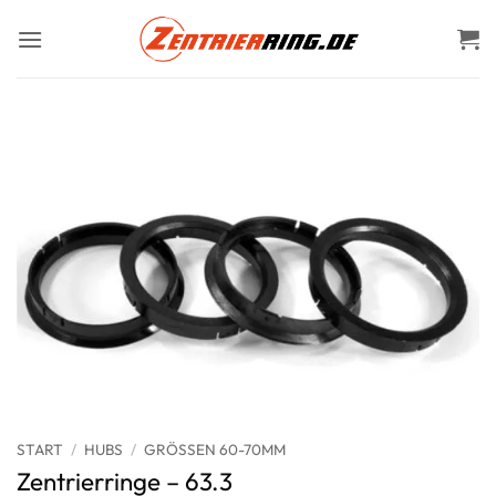
Zum
Inhalt
springen
START
/
HUBS
/
GRÖSSEN 60-70MM
Zentrierringe – 63.3